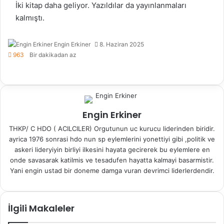
İki kitap daha geliyor. Yazıldılar da yayınlanmaları
kalmıştı.
Engin Erkiner
8. Haziran 2025
963
Bir dakikadan az
F
X
S
M
M
W
T
E
a
k
e
e
h
e
-
c
y
s
s
a
l
P
e
p
s
s
t
e
o
b
e
e
e
s
g
s
Engin Erkiner
o
n
n
A
r
t
THKP/ C HDO ( ACILCILER) Orgutunun uc kurucu liderinden biridir.
o
g
g
p
a
a
ayrica 1976 sonrasi hdo nun sp eylemlerini yonettiyi gibi ,politik ve
k
e
e
p
m
i
askeri lideryiyin birliyi ilkesini hayata gecirerek bu eylemlere en
r
r
l
onde savasarak katilmis ve tesadufen hayatta kalmayi basarmistir.
e
Yani engin ustad bir doneme damga vuran devrimci liderlerdendir.
p
a
y
l
İlgili Makaleler
a