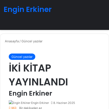
Engin Erkiner
Menü
A
Anasayfa
/
Güncel yazılar
Güncel yazılar
İKİ KİTAP
YAYINLANDI
Engin Erkiner
Engin Erkiner
8. Haziran 2025
963
Bir dakikadan az