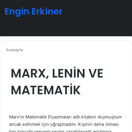
Engin Erkiner
Menü
A
Anasayfa
MARX, LENİN VE
MATEMATİK
Marx’ın Matematik Elyazmaları adlı kitabını duymuştum
ancak edinmek için uğraşmadım. Kişinin deha olması
her konuda yepyeni şeyler yazabileceği anlamına