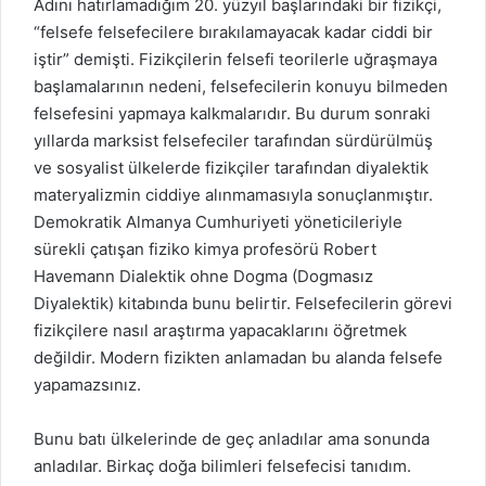
Adını hatırlamadığım 20. yüzyıl başlarındaki bir fizikçi,
“felsefe felsefecilere bırakılamayacak kadar ciddi bir
iştir” demişti. Fizikçilerin felsefi teorilerle uğraşmaya
başlamalarının nedeni, felsefecilerin konuyu bilmeden
felsefesini yapmaya kalkmalarıdır. Bu durum sonraki
yıllarda marksist felsefeciler tarafından sürdürülmüş
ve sosyalist ülkelerde fizikçiler tarafından diyalektik
materyalizmin ciddiye alınmamasıyla sonuçlanmıştır.
Demokratik Almanya Cumhuriyeti yöneticileriyle
sürekli çatışan fiziko kimya profesörü Robert
Havemann Dialektik ohne Dogma (Dogmasız
Diyalektik) kitabında bunu belirtir. Felsefecilerin görevi
fizikçilere nasıl araştırma yapacaklarını öğretmek
değildir. Modern fizikten anlamadan bu alanda felsefe
yapamazsınız.
Bunu batı ülkelerinde de geç anladılar ama sonunda
anladılar. Birkaç doğa bilimleri felsefecisi tanıdım.