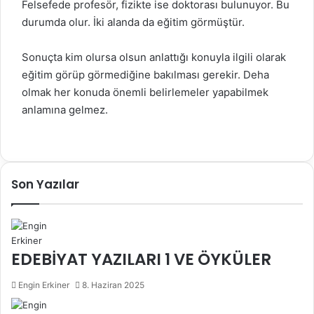
Felsefede profesör, fizikte ise doktorası bulunuyor. Bu
durumda olur. İki alanda da eğitim görmüştür.
Sonuçta kim olursa olsun anlattığı konuyla ilgili olarak
eğitim görüp görmediğine bakılması gerekir. Deha
olmak her konuda önemli belirlemeler yapabilmek
anlamına gelmez.
F
X
S
M
M
W
T
E
a
k
e
e
h
e
-
c
y
s
s
a
l
P
Son Yazılar
e
p
s
s
t
e
o
b
e
e
e
s
g
s
o
n
n
A
r
t
o
g
g
p
a
a
k
e
e
p
m
i
EDEBİYAT YAZILARI 1 VE ÖYKÜLER
r
r
l
e
Engin Erkiner
8. Haziran 2025
p
a